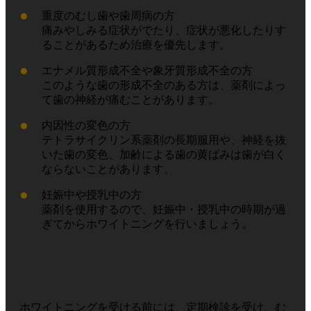
重度のむし歯や歯周病の方
痛みやしみる症状がでたり、症状が悪化したりす
ることがあるため治療を優先します。
エナメル質形成不全や象牙質形成不全の方
このような歯の形成不全のある方は、薬剤によっ
て歯の神経が痛むことがあります。
内因性の変色の方
テトラサイクリン系薬剤の長期服用や、神経を抜
いた歯の変色、加齢による歯の黄ばみは歯が白く
ならないことがあります。
妊娠中や授乳中の方
薬剤を使用するので、妊娠中・授乳中の時期が過
ぎてからホワイトニングを行いましょう。
ホワイトニングを受ける前には、定期検診を受け、む