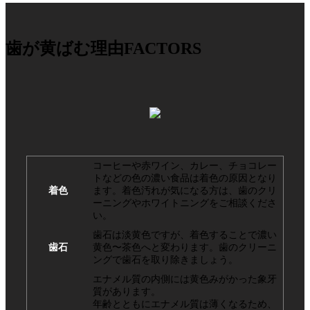
歯が黄ばむ理由
FACTORS
コーヒーや赤ワイン、カレー、チョコレー
トなどの色の濃い食品は着色の原因となり
着色
ます。着色汚れが気になる方は、歯のクリ
ーニングやホワイトニングをご相談くださ
い。
歯石は淡黄色ですが、着色することで濃い
歯石
黄色〜茶色へと変わります。歯のクリーニ
ングで歯石を取り除きましょう。
エナメル質の内側には黄色みがかった象牙
質があります。
年齢とともにエナメル質は薄くなるため、