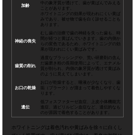
中の象牙質が透けて、歯が黄ばんでみえる
加齢
ことがあります。
ホワイトニングの効果が現われにくい黄ば
みであり、被せ物で歯を白く診せることも
あります。
むし歯の治療で歯の神経を失った歯も、時
間が経つと黄ばんでいきます。歯の内側か
神経の喪失
らの変色であるため、ホワイトニングの効
果が現われにくい黄ばみです。
過度なブラッシングや、荒い研磨剤の含ん
だ歯磨き粉の長期使用によって、エナメル
歯質の削れ
質が削られ、内側の象牙質が透けて黄ばみ
のように見えてしまいます。
お口が乾燥すると、唾液が少なくなり、歯
お口の乾燥
垢（プラーク）が溜まって着色しやすくな
ります。
低フォスファターゼ血症、上皮小体機能亢
遺伝
進症、過ビリルビン血症など、遺伝的なも
のが原因で着色することがあります。
ホワイトニングは着色汚れや黄ばみを徐々に白くし