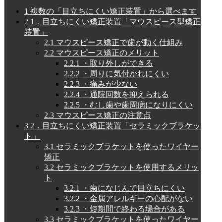
1
複数の「目立ちにくい矯正装置」から選べます
2
1．目立ちにくい矯正装置「マウスピース型矯正
装置」
2.1
マウスピース矯正で歯が動く仕組み
2.2
マウスピース矯正のメリット
2.2.1
・取り外しができる
2.2.2
・周りに気付かれにくい
2.2.3
・痛みが少ない
2.2.4
・通院回数を抑えられる
2.2.5
・むし歯や歯周病になりにくい
2.3
マウスピース矯正の注意点
3
2．目立ちにくい矯正装置「セラミックブラケッ
ト」
3.1
セラミックブラケットを使ったワイヤー
矯正
3.2
セラミックブラケットを使用するメリッ
ト
3.2.1
・歯になじんで目立ちにくい
3.2.2
・金属アレルギーの心配がない
3.2.3
・短期間で終わる場合がある
3.3
セラミックブラケットを使ったワイヤー