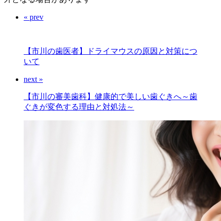
« prev
【市川の歯医者】ドライマウスの原因と対策につ
いて
next »
【市川の審美歯科】健康的で美しい歯ぐきへ～歯
ぐきが変色する理由と対処法～