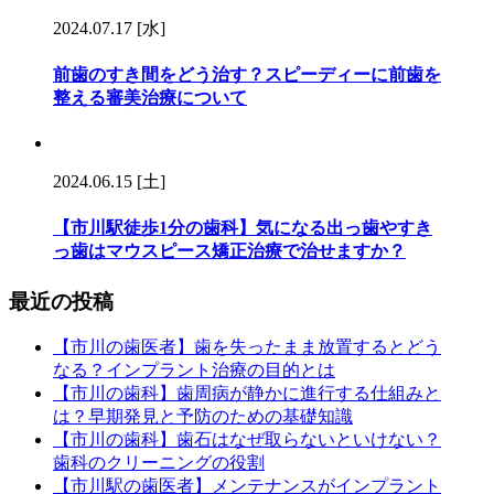
2024.07.17 [水]
前歯のすき間をどう治す？スピーディーに前歯を
整える審美治療について
2024.06.15 [土]
【市川駅徒歩1分の歯科】気になる出っ歯やすき
っ歯はマウスピース矯正治療で治せますか？
最近の投稿
【市川の歯医者】歯を失ったまま放置するとどう
なる？インプラント治療の目的とは
【市川の歯科】歯周病が静かに進行する仕組みと
は？早期発見と予防のための基礎知識
【市川の歯科】歯石はなぜ取らないといけない？
歯科のクリーニングの役割
【市川駅の歯医者】メンテナンスがインプラント